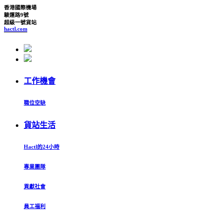
香港國際機場
駿運路9號
超級一號貨站
hactl.com
工作機會
職位空缺
貨站生活
Hactl的24小時
專業團隊
貢獻社會
員工福利