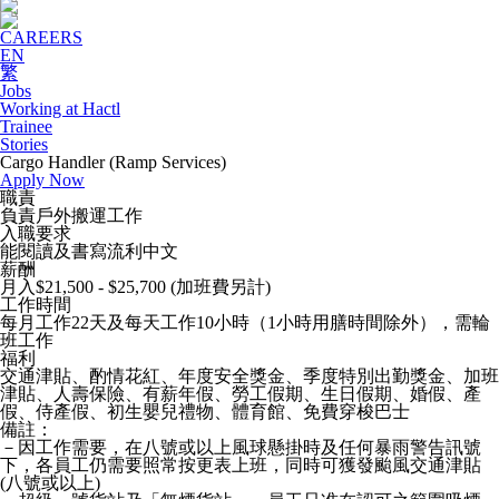
CAREERS
EN
繁
Jobs
Working at Hactl
Trainee
Stories
Cargo Handler (Ramp Services)
Apply Now
職責
負責戶外搬運工作
入職要求
能閱讀及書寫流利中文
薪酬
月入$21,500 - $25,700 (加班費另計)
工作時間
每月工作22天及每天工作10小時（1小時用膳時間除外），需輪
班工作
福利
交通津貼、酌情花紅、年度安全獎金、季度特別出勤獎金、加班
津貼、人壽保險、有薪年假、勞工假期、生日假期、婚假、產
假、侍產假、初生嬰兒禮物、體育館、免費穿梭巴士
備註：
－因工作需要，在八號或以上風球懸掛時及任何暴雨警告訊號
下，各員工仍需要照常按更表上班，同時可獲發颱風交通津貼
(八號或以上)